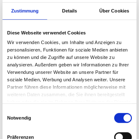
schriftlich angefragt werden. Der Termin ist
Zustimmung
Details
Über Cookies
frei wählbar, wir benötigen jedoch eine
Vorlaufzeit von mindestens vier Wochen zum
Diese Webseite verwendet Cookies
Termin.
Wir verwenden Cookies, um Inhalte und Anzeigen zu
Teilnahmegebühr
personalisieren, Funktionen für soziale Medien anbieten
120 € pro Gruppe
zu können und die Zugriffe auf unsere Website zu
analysieren. Außerdem geben wir Informationen zu Ihrer
Gruppengröße
Verwendung unserer Website an unsere Partner für
soziale Medien, Werbung und Analysen weiter. Unsere
10 bis höchstens 15 Personen (inkl. 2
Partner führen diese Informationen möglicherweise mit
erwachsene Begleitpersonen)
weiteren Daten zusammen, die Sie ihnen bereitgestellt
haben oder die sie im Rahmen Ihrer Nutzung der Dienste
Dauer
gesammelt haben.
Einwilligungsauswahl
ca. 90 Minuten
Notwendig
Präferenzen