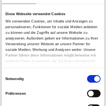
Diese Webseite verwendet Cookies
Wir verwenden Cookies, um Inhalte und Anzeigen zu
personalisieren, Funktionen für soziale Medien anbieten
zu können und die Zugriffe auf unsere Website zu
Alle News
analysieren. Außerdem geben wir Informationen zu Ihrer
Verwendung unserer Website an unsere Partner für
soziale Medien, Werbung und Analysen weiter. Unsere
Partner führen diese Informationen möglicherweise mit
weiteren Daten zusammen, die Sie ihnen bereitgestellt
ONLINE RESERVIERUNG
haben oder die sie im Rahmen Ihrer Nutzung der Dienste
gesammelt haben.
Einwilligungsauswahl
PARKEN AM FLUGHAFEN
Notwendig
Startdatum
Präferenzen