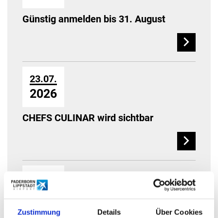
Günstig anmelden bis 31. August
23.07.
2026
CHEFS CULINAR wird sichtbar
17.07.
2026
Zustimmung
Details
Über Cookies
EU genehmigt 4,5 Mio. Euro als Beihilfe