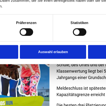
 Daten zusammen, die Sie ihnen bereitgestellt haben oder die s
n.
GRUNDSCHULKL
KOSTENLOS
Präferenzen
Statistiken
Los geht´s am 15. Novemb
Haupteingang am Terminal
Hüpfburgen und weiteren 
wartet.
Auswahl erlauben
Die Anmeldung erfolgt üb
Schule, des Ortes und der 
Klassenwertung liegt bei 
Jahrgangs einer Grundsch
Meldeschluss ist spätest
Kapazitätsgrenze erreicht 
Die besten drei Platzierun