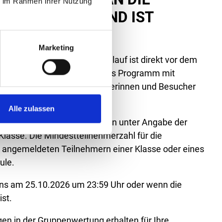
ie im Rahmen Ihrer Nutzung
ASSEN 3 & 4 UND IST
Marketing
er um 12.00 Uhr.
Der Zieleinlauf ist direkt vor dem
, wo ein familienfreundliches Programm mit
Attraktionen auf alle Besucherinnen und Besucher
Alle zulassen
er den Erziehungsberechtigten unter Angabe der
Klasse. Die Mindestteilnehmerzahl für die
5 angemeldeten Teilnehmern einer Klasse oder eines
ule.
ens am 25.10.2026 um 23:59 Uhr oder wenn die
ist.
gen in der Gruppenwertung erhalten für Ihre