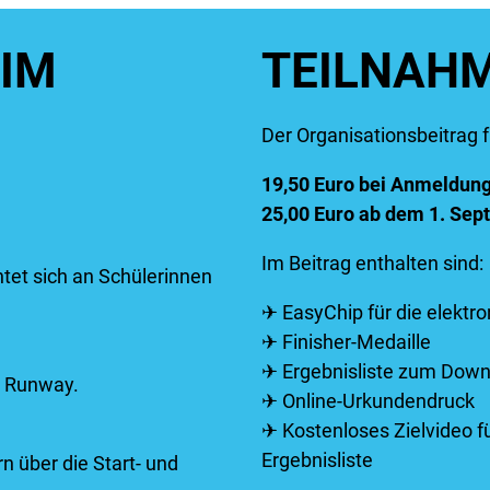
 IM
TEILNAH
Der Organisationsbeitrag f
19,50 Euro bei Anmeldung 
25,00 Euro ab dem 1. Se
Im Beitrag enthalten sind:
chtet sich an Schülerinnen
✈ EasyChip für die elektr
✈ Finisher-Medaille
✈ Ergebnisliste zum Down
ie Runway.
✈ Online-Urkundendruck
✈ Kostenloses Zielvideo f
Ergebnisliste
n über die Start- und