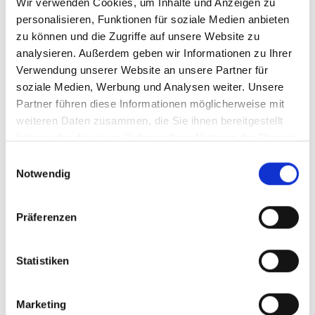
Wir verwenden Cookies, um Inhalte und Anzeigen zu
Gebühren für Film- und Fotoaufnahmen
personalisieren, Funktionen für soziale Medien anbieten
zu können und die Zugriffe auf unsere Website zu
275 KB
analysieren. Außerdem geben wir Informationen zu Ihrer
Verwendung unserer Website an unsere Partner für
soziale Medien, Werbung und Analysen weiter. Unsere
Konferenzräume
Partner führen diese Informationen möglicherweise mit
3 MB
weiteren Daten zusammen, die Sie ihnen bereitgestellt
haben oder die sie im Rahmen Ihrer Nutzung der Dienste
gesammelt haben.
Einwilligungsauswahl
Flughafen-Benutzerordnung
Notwendig
507 KB
Präferenzen
Hausordnung
193 KB
Statistiken
Marketing