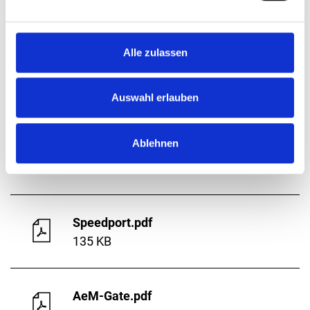
Lageplan
5 MB
Alle zulassen
Quax-Hangar
372 KB
Auswahl erlauben
Ablehnen
AeM-Speedport.pdf
316 KB
Speedport.pdf
135 KB
AeM-Gate.pdf