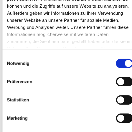
Formate möglich: Word, PDF, jpg, png. Max. Größe:
können und die Zugriffe auf unsere Website zu analysieren.
10 MB pro Datei, 20 MB insgesamt.
Außerdem geben wir Informationen zu Ihrer Verwendung
unserer Website an unsere Partner für soziale Medien,
Word- oder PDF-Datei hinzufügen
Werbung und Analysen weiter. Unsere Partner führen diese
Informationen möglicherweise mit weiteren Daten
zusammen, die Sie ihnen bereitgestellt haben oder die sie im
Rahmen Ihrer Nutzung der Dienste gesammelt haben.
Ein Bild als PNG oder JPG hinzufügen
Einwilligungsauswahl
Notwendig
Ja, ich habe die
Präferenzen
Datenschutzerklärung gelesen und
stimme ihr zu.
Statistiken
Zur Datenschutzerklärung
*
Marketing
* Die mit Sternchen gekennzeichneten Felder sind
Pflichtfelder. Weitere Informationen sehen Sie über