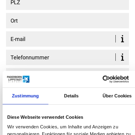
Zustimmung
Details
Über Cookies
Dateien hinzufügen
Diese Webseite verwendet Cookies
Hier können Sie Dokumente zu Ihrer
Wir verwenden Cookies, um Inhalte und Anzeigen zu
Sicherheitsmeldung hinzufügen. Es sind folgende
personalisieren, Funktionen für soziale Medien anbieten zu