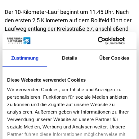
Der 10-Kilometer-Lauf beginnt um 11.45 Uhr. Nach
den ersten 2,5 Kilometern auf dem Rollfeld führt der
Laufweg entlang der Kreisstraße 37, anschließend
durch Teile von Wewelsburg und Ahden zurück zum
Flughafen-Gelände. Somit verläuft die Strecke über
Straßen und Radwege durch die wunderschöne
Zustimmung
Details
Über Cookies
Landschaft unterhalb der Wewelsburg, die eine
imposante Kulisse für den Volkslauf darstellt. Der
Zieleinlauf erfolgt entlang des Terminals und endet
Diese Webseite verwendet Cookies
im Bereich Airport-Forum / Quax Hangar. Die
Wir verwenden Cookies, um Inhalte und Anzeigen zu
abwechslungsreiche Strecke hat einige Steigungen
personalisieren, Funktionen für soziale Medien anbieten
aufzuweisen und ist auch deshalb besonders
zu können und die Zugriffe auf unsere Website zu
attraktiv.
analysieren. Außerdem geben wir Informationen zu Ihrer
Verwendung unserer Website an unsere Partner für
soziale Medien, Werbung und Analysen weiter. Unsere
Die Kontrollen für die Läuferinnen und Läufer finden
Partner führen diese Informationen möglicherweise mit
von 9.00 Uhr bis 11.00 Uhr im Startbereich an der