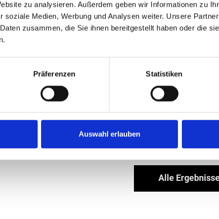
Website zu analysieren. Außerdem geben wir Informationen zu I
r soziale Medien, Werbung und Analysen weiter. Unsere Partner
Neben Teilnehmenden 
 Daten zusammen, die Sie ihnen bereitgestellt haben oder die s
Läuferinnen und Läufe
n.
Landrat Christoph Rü
Kommunen - ihre Fitne
Präferenzen
Statistiken
mittlerweile in der re
sehr über das große T
neue Dimension erreic
und unser engagierte
Roland Hüser ein sehr 
Auswahl erlauben
Alle Ergebnisse