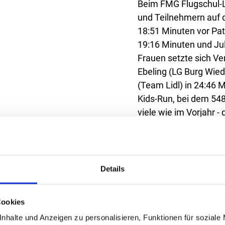
Beim FMG Flugschul-L
und Teilnehmern auf d
18:51 Minuten vor Pat
19:16 Minuten und Jul
Frauen setzte sich Ve
Ebeling (LG Burg Wie
(Team Lidl) in 24:46 
Kids-Run, bei dem 54
viele wie im Vorjahr -
Die Firmen mit den me
28 Mitarbeitenden. Al
vergangenen Jahr - b
Details
Solbad Ravensberg (J
Wewer (Jahrgang 1949)
Cookies
Run), Neo Pelkmann (
nhalte und Anzeigen zu personalisieren, Funktionen für soziale
Lauf) waren bei jede