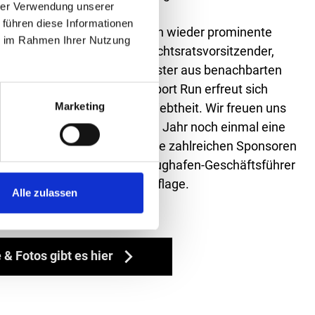
hrer Verwendung unserer
 führen diese Informationen
mit weiten Anreisen stellten wieder prominente
ie im Rahmen Ihrer Nutzung
r - darunter Flughafen-Aufsichtsratsvorsitzender,
ther, und mehrere Bürgermeister aus benachbarten
ss unter Beweis. "Unser Airport Run erfreut sich
Marketing
gionalen Laufszene hoher Beliebtheit. Wir freuen uns
eilnehmerfeld, das in diesem Jahr noch einmal eine
ht hat. Mein Dank geht an die zahlreichen Sponsoren
s Organisationsteam", zog Flughafen-Geschäftsführer
positives Fazit der elften Auflage.
Alle zulassen
 & Fotos gibt es hier