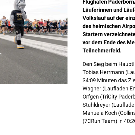
Flughafen Paderborn/L
Läuferinnen und Läuf
Volkslauf auf der ein
des heimischen Airpo
Startern verzeichnete
vor dem Ende des Mel
Teilnehmerfeld.
Den Sieg beim Hauptla
Tobias Herrmann (Lau
34:09 Minuten das Zie
Wagner (Laufladen En
Orfgen (TriCity Pader
Stuhldreyer (Lauflad
Manuela Koch (Collin
(7CRun Team) in 40:2