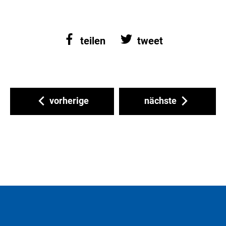
teilen
tweet
vorherige
nächste