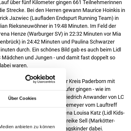
auf über fünf Kilometer gingen 661 Teilnehmerinnen
ie Strecke. Bei den Herren gewann Maurice Hoinkis in
rick Jazwiec (Laufladen Endspurt Running Team) in
ian Rieksneuwöhner in 19:48 Minuten. Im Feld der
rena Henze (Warburger SV) in 22:32 Minuten vor Mia
denbrück) in 24:42 Minuten und Paulina Schwarzer
Minuten durch. Ein schönes Bild gab es auch beim Lidl
8 Mädchen und Jungen - und damit fast doppelt so
 dabei waren.
isten Teilnehmern stellte der Kreis Paderborn mit
s älteste Läuferinnen und Läufer gingen - wie im
eim 10-Kilometer-Lauf Karl-Friedrich Anwander von LC
Über Cookies
ahrgang 1942) und Anne Ahlemeyer vom Lauftreff
 an den Start. Mit Magdalena Louisa Katz (Lidl Kids-
FMG Flugschul-Lauf) und Mareike Sell (Markötter-
 Medien anbieten zu können
m Wettbewerb auch Geburtstagskinder dabei.