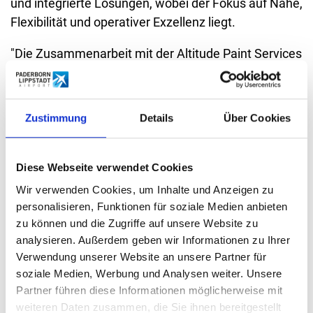
und integrierte Lösungen, wobei der Fokus auf Nähe,
Flexibilität und operativer Exzellenz liegt.
"Die Zusammenarbeit mit der Altitude Paint Services
GmbH stärkt die Position unseres Flughafens. Dabei
haben wir den gesamten Airport Campus im Blick,
der von zusätzlichem Verkehr und neuen
Zustimmung
Details
Über Cookies
Arbeitsplätzen profitieren wird. Neben dem
Flugbetrieb in den Segmenten Tourismus,
Geschäftsreisen, Fracht und Allgemeine Luftfahrt
Diese Webseite verwendet Cookies
legen wir großes Augenmerk auf die kontinuierliche
Wir verwenden Cookies, um Inhalte und Anzeigen zu
Weiterentwicklung des Standortes. Dazu gehört
personalisieren, Funktionen für soziale Medien anbieten
auch das direkt benachbarte Gewerbegebiet mit
zu können und die Zugriffe auf unsere Website zu
analysieren. Außerdem geben wir Informationen zu Ihrer
vielen leistungsstarken Unternehmen", betonen
Verwendung unserer Website an unsere Partner für
Aufsichtsratsvorsitzender, Landrat Christoph Rüther
soziale Medien, Werbung und Analysen weiter. Unsere
und Geschäftsführer Roland Hüser für den
Partner führen diese Informationen möglicherweise mit
Flughafen.
weiteren Daten zusammen, die Sie ihnen bereitgestellt