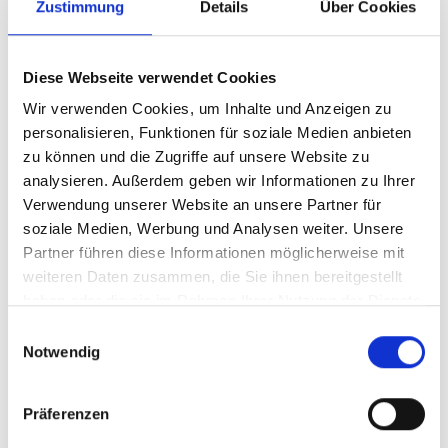
Zustimmung
Details
Über Cookies
In zwei Etappen hat TUI die Flüge vom Heimathafen
nach Hurghada im Winter-Halbjahr 2023/2024
Diese Webseite verwendet Cookies
eingeteilt. Die erste Phase läuft vom 6. November
Wir verwenden Cookies, um Inhalte und Anzeigen zu
2023 bis zum 8. Januar 2024, die zweite Etappe
personalisieren, Funktionen für soziale Medien anbieten
reicht vom 12. Februar 2024 bis zum 29. April 2024.
zu können und die Zugriffe auf unsere Website zu
Die Verbindungen sind ab sofort freigestellt und
analysieren. Außerdem geben wir Informationen zu Ihrer
somit sowohl in den Reisebüros als auch online
Verwendung unserer Website an unsere Partner für
buchbar.
soziale Medien, Werbung und Analysen weiter. Unsere
Partner führen diese Informationen möglicherweise mit
"Aufgrund der sehr guten Buchungslage der
weiteren Daten zusammen, die Sie ihnen bereitgestellt
aktuellen Flüge und verfügbarer Kapazitäten hat TUI
haben oder die sie im Rahmen Ihrer Nutzung der Dienste
gesammelt haben.
frühzeitig eine wichtige Entscheidung für den Winter
Einwilligungsauswahl
Notwendig
an unserem Flughafen gefällt. Wir freuen uns sehr
über den weiteren Ausbau unserer Partnerschaft.
Gleichzeitig streben wir für den Winter 2023/2024
Präferenzen
noch weitere attraktive Ziele an", betont Flughafen-