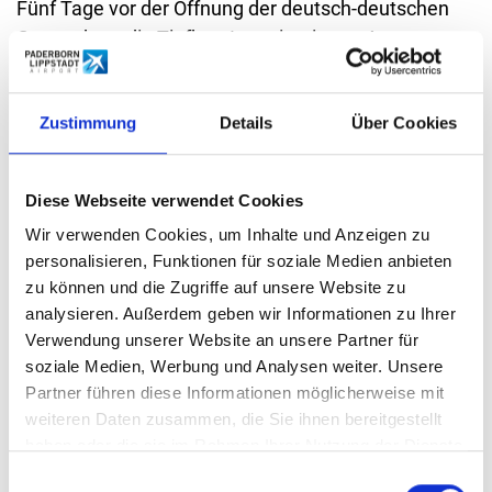
Fünf Tage vor der Öffnung der deutsch-deutschen
Grenze kam die Tiefbau-Ingenieurin am 4.
November 1989 mit Mann und zwei Kindern in den
Westen, um bei Tante und Onkel in Paderborn einen
Zustimmung
Details
Über Cookies
neuen Anfang zu wagen. Schon damals war die
Mutter in zwei Lebensbereichen gefragt: in der
eigenen Familie und im beruflichen Umfeld. Der
Diese Webseite verwendet Cookies
Flughafen suchte eine Fachkraft für die Bauleitung
Wir verwenden Cookies, um Inhalte und Anzeigen zu
bei der Errichtung des Terminals A. Ute Klame
personalisieren, Funktionen für soziale Medien anbieten
überzeugte die Verantwortlichen und legte mit
zu können und die Zugriffe auf unsere Website zu
Volldampf los.
analysieren. Außerdem geben wir Informationen zu Ihrer
Verwendung unserer Website an unsere Partner für
In den folgenden Jahren kamen immer neue
soziale Medien, Werbung und Analysen weiter. Unsere
Bauprojekte hinzu, die mehr als 30 Jahre ihrer
Partner führen diese Informationen möglicherweise mit
Tätigkeit am Heimathafen waren geprägt von
weiteren Daten zusammen, die Sie ihnen bereitgestellt
enormen Zuwächsen. Und auch heute wird es nicht
haben oder die sie im Rahmen Ihrer Nutzung der Dienste
langweilig. „Täglich wechseln die Aufgaben, es gibt
gesammelt haben.
Einwilligungsauswahl