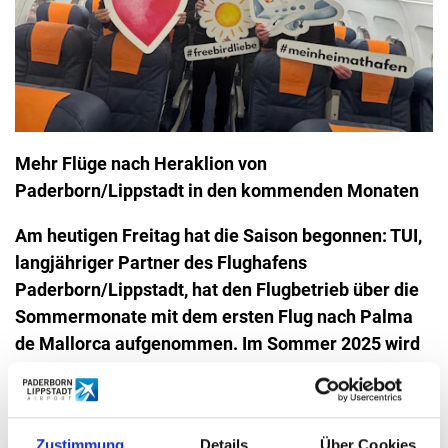
Mehr Flüge nach Heraklion von
Paderborn/Lippstadt in den kommenden Monaten
Am heutigen Freitag hat die Saison begonnen: TUI,
langjähriger Partner des Flughafens
Paderborn/Lippstadt, hat den Flugbetrieb über die
Sommermonate mit dem ersten Flug nach Palma
de Mallorca aufgenommen. Im Sommer 2025 wird
TUI wieder fünf beliebte Ziele vom heimischen
Airport aus anfliegen, im Vergleich zum Vorjahr
gibt es mehr Flüge nach Heraklion (Kreta).
Zustimmung
Details
Über Cookies