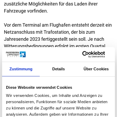
zusätzliche Möglichkeiten für das Laden ihrer
Fahrzeuge vorfinden.
Vor dem Terminal am Flughafen entsteht derzeit ein
Netzanschluss mit Trafostation, der bis zum
Jahresende 2023 fertiggestellt sein soll. Je nach
Witterungsbedingungen erfolgt im ersten Quartal
2024 der Aufbau von vier Schnellladepunkten, die
über eine Ladeleistung von bis zu 300 kW verfügen.
Mit der Inbetriebnahme und der Gestaltung der
Zustimmung
Details
Über Cookies
dazugehörigen Parkflächen wird die Installation
abgeschlossen. Je nach Fahrzeug können E-
Diese Webseite verwendet Cookies
Fahrzeuge dann in wenigen Minuten eine
Reichweite von mehr als 100 Kilometern nachladen.
Wir verwenden Cookies, um Inhalte und Anzeigen zu
personalisieren, Funktionen für soziale Medien anbieten
Betreiber der Schnellladestationen ist die Firma
zu können und die Zugriffe auf unsere Website zu
eliso, die sich seit dem Jahr 2016 zu einem
analysieren. Außerdem geben wir Informationen zu Ihrer
Spezialisten für Ladeinfrastruktur entwickelt ist.