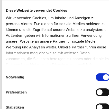
Lebenslauf
Diese Webseite verwendet Cookies
Wir verwenden Cookies, um Inhalte und Anzeigen zu
personalisieren, Funktionen für soziale Medien anbieten zu
können und die Zugriffe auf unsere Website zu analysieren.
Zeugnisse
Außerdem geben wir Informationen zu Ihrer Verwendung
unserer Website an unsere Partner für soziale Medien,
Werbung und Analysen weiter. Unsere Partner führen diese
Sonstiges
Informationen möglicherweise mit weiteren Daten
zusammen, die Sie ihnen bereitgestellt haben oder die sie im
Rahmen Ihrer Nutzung der Dienste gesammelt haben.
Einwilligungsauswahl
Ja, ich habe die
Notwendig
Datenschutzerklärung gelesen und
stimme ihr zu.
Präferenzen
Zur Datenschutzerklärung
*
Statistiken