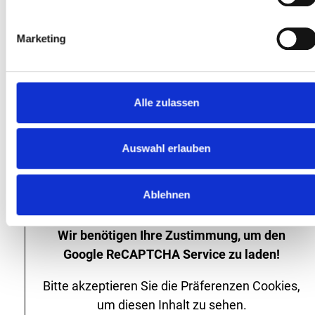
* Die mit Sternchen gekennzeichneten Felder sind
Pflichtfelder. Weitere Informationen sehen Sie über
Marketing
das Info-Symbol am jeweiligen Feld. Ihre Daten
werden gemäß den datenschutzrechtlichen
Bestimmungen vertraulich behandelt. Sie werden
nicht an Dritte weitergegeben. Weitere
Alle zulassen
Informationen hierzu finden Sie in unserer
Datenschutzerklärung.
Auswahl erlauben
Bewerbung abschicken
Ablehnen
Wir benötigen Ihre Zustimmung, um den
Google ReCAPTCHA Service zu laden!
Bitte akzeptieren Sie die Präferenzen Cookies,
um diesen Inhalt zu sehen.